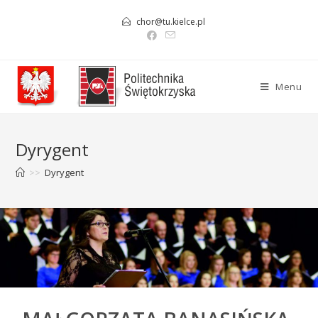
Skip
chor@tu.kielce.pl
to
content
Menu
Dyrygent
>>
Dyrygent