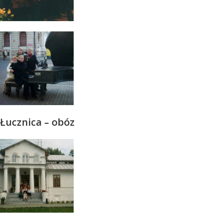
Łucznica – obóz