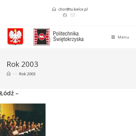
Skip
chor@tu.kielce.pl
to
content
Menu
Rok 2003
>>
Rok 2003
Łódź –