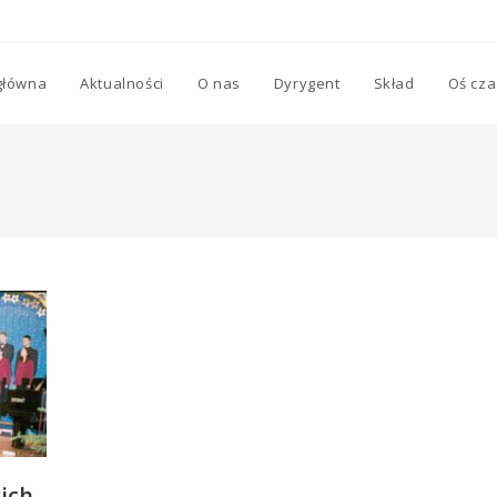
główna
Aktualności
O nas
Dyrygent
Skład
Oś cz
ich